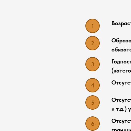
Возраст
Образо
обязат
Годнос
(катего
Отсутст
Отсутс
и т.д.)
Отсутс
границ