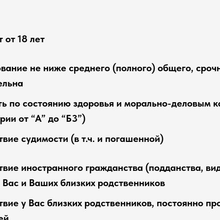
 от 18 лет
вание не ниже среднего (полного) общего, сроч
ельна
ть по состоянию здоровья и морально-деловым 
рии от “А” до “Б3”)
вие судимости (в т.ч. и погашенной)
твие иностранного гражданства (подданства, ви
 у Вас и Ваших близких родственников
твие у Вас близких родственников, постоянно п
ей