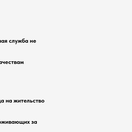
ная служба не
качествам
да на жительство
роживающих за