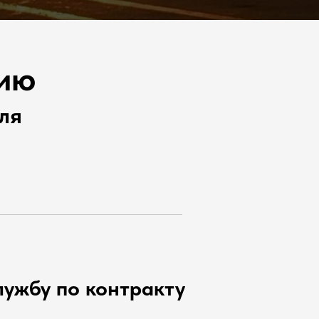
сию
ля
ужбу по контракту