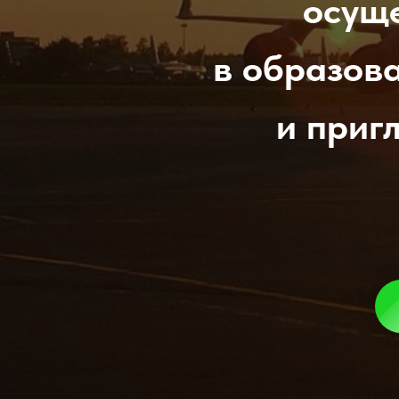
осуще
в образов
и приг