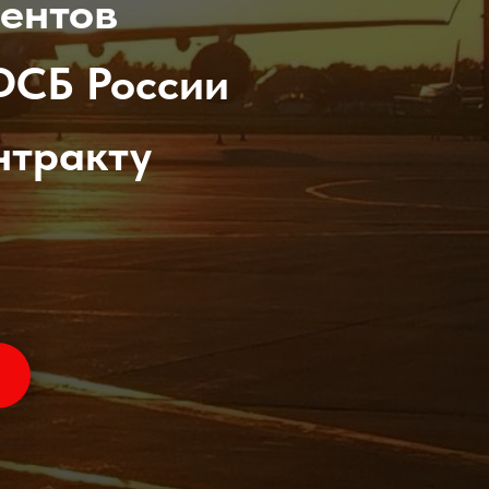
иентов
ФСБ России
нтракту