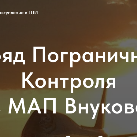
оступление в ГПИ
яд Погранич
Контроля
в МАП Внуков