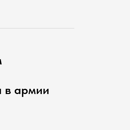
м
 в армии